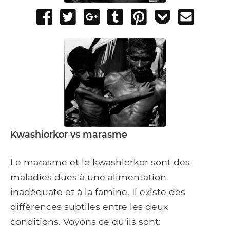
Share
Tweet
Share
Post
Pin
Add
Send
on
on
to
it
to
email
Facebook
Google+
Tumblr
Pocket
Kwashiorkor vs marasme
Le marasme et le kwashiorkor sont des
maladies dues à une alimentation
inadéquate et à la famine. Il existe des
différences subtiles entre les deux
conditions. Voyons ce qu'ils sont: