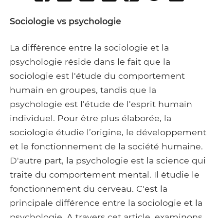
on
on
to
it
to
email
Facebook
Google+
Tumblr
Pocket
Sociologie vs psychologie
La différence entre la sociologie et la
psychologie réside dans le fait que la
sociologie est l'étude du comportement
humain en groupes, tandis que la
psychologie est l'étude de l'esprit humain
individuel. Pour être plus élaborée, la
sociologie étudie l’origine, le développement
et le fonctionnement de la société humaine.
D'autre part, la psychologie est la science qui
traite du comportement mental. Il étudie le
fonctionnement du cerveau. C'est la
principale différence entre la sociologie et la
psychologie. A travers cet article, examinons