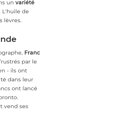
ans un
variété
 L'huile de
s lèvres.
onde
tographe,
Franc
frustrés par le
n - ils ont
uté dans leur
ancs ont lancé
oronto.
t vend ses