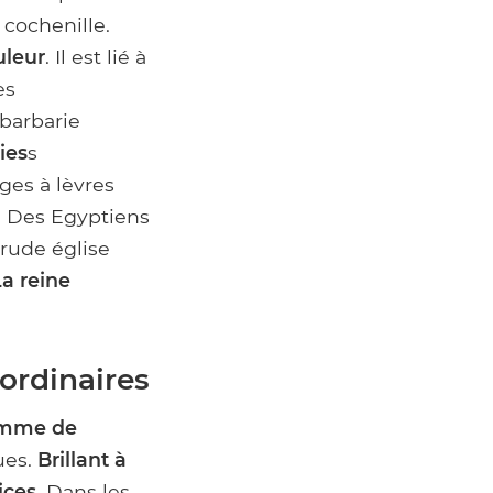
 cochenille.
uleur
. Il est lié à
es
 barbarie
ies
s
ges à lèvres
f. Des Egyptiens
prude église
La reine
ordinaires
amme de
ues.
Brillant à
ices
. Dans les