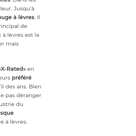
uleur. Jusqu'à
ouge à lèvres
. Il
rincipal de
 à lèvres est la
er mais
«X-Rated»
en
leurs
préféré
il des ans. Bien
e pas déranger
ustrie du
esque
 à lèvres.