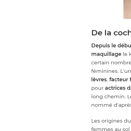
De la coch
Depuis le débu
maquillage
le k
certain nombre 
féminines. L'u
lèvres
.
facteur
pour
actrices d
long chemin. Le
nommé d'après l
Les origines d
femmes au so