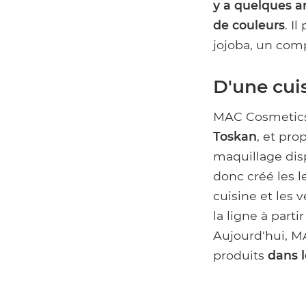
y a quelques 
de couleurs
. I
jojoba, un comp
D'une cui
MAC Cosmetics
Toskan
, et pro
maquillage disp
donc créé les l
cuisine et les 
la ligne à parti
Aujourd'hui, M
produits
dans 