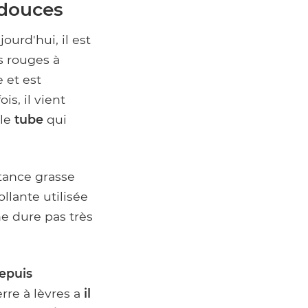
 douces
ourd'hui, il est
s rouges à
 et est
ois, il vient
ple
tube
qui
tance grasse
llante utilisée
ne dure pas très
epuis
rre à lèvres a
il