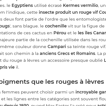
es. le
Egyptiens
utilisé écrasé
Kermes
vermilio
, un
 l'indique, cette
insecte produit un rouge vif
Co
les deux font partie de l'ordre que les entomologist
 bugs
', sans blague. le
cochenille
vit sur la figue de
antations de ces cactus en
Pérou
et le
les îles Canar
ajeure partie de la cochenille utilisée dans les rou
La même couleur donne
Campari
sa teinte rouge vi
ait son chemin à la
anciens Grecs et Romains
. La 
it du rouge à lèvres un accessoire presque oublié
pris vie
il.
pigments que les rouges à lèvres 
es femmes peuvent choisir parmi un
incroyable g
et les lignes entre les catégories sont souvent flo
u depuis 1930
, quand Max Factor l'a créé pour
actr