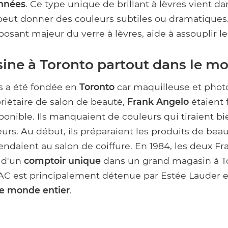
années
. Ce type unique de brillant à lèvres vient d
l peut donner des couleurs subtiles ou dramatiques.
osant majeur du verre à lèvres, aide à assouplir le
sine à Toronto partout dans le m
 a été fondée en
Toronto
car maquilleuse et pho
priétaire de salon de beauté,
Frank Angelo
étaient 
onible. Ils manquaient de couleurs qui tiraient bie
eurs. Au début, ils préparaient les produits de bea
vendaient au salon de coiffure. En 1984, les deux Fr
r d'un
comptoir unique
dans un grand magasin à T
AC est principalement détenue par Estée Lauder e
le monde entier
.