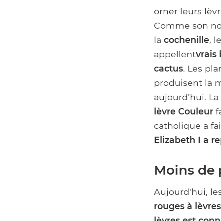
orner leurs lèvr
Comme son nom
la
cochenille
, 
appellent
vrais
cactus
. Les pl
produisent la m
aujourd’hui. 
lèvre
Couleur
f
catholique a fa
Elizabeth I a re
Moins de 
Aujourd'hui, l
rouges à lèvres
lèvres
est conn