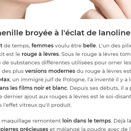
enille broyée à l'éclat de lanoline
t
de temps,
femmes
voulu être
belle
. L'un des pil
it est le
rouge à lèvres
. Sous le rouge à lèvres to
de substances différentes utilisées pour orner les
n des plus
versions modernes
du rouge à lèvres est
 Max
, un immigré juif de Pologne, l’a inventé il y 
ans les films noir et blanc
. Depuis ses débuts, il a
 dernier ajout aux rouges à lèvres est le soi-disan
'effet vitreux qu'il produit.
u maquillage remontent
loin dans le temps
. Déjà l
l
pierres précieuses
et mélangé la poudre avec de l