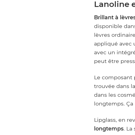
Lanoline e
Brillant à lèvre
disponible da
lèvres ordinair
appliqué avec 
avec un intégr
peut être press
Le composant pr
trouvée dans l
dans les cosmét
longtemps. Ça 
Lipglass, en r
longtemps
. La