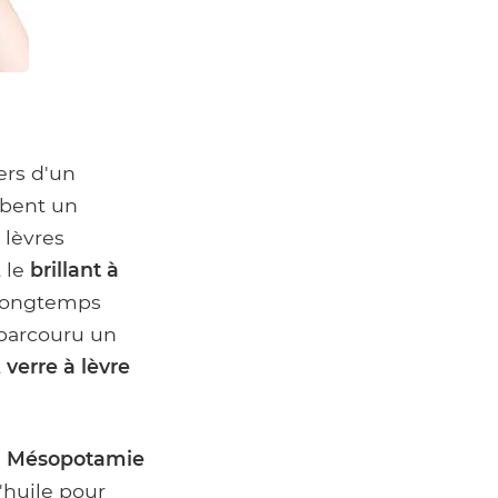
iers d'un
mbent un
 lèvres
 le
brillant à
a longtemps
 parcouru un
t
verre à lèvre
à
Mésopotamie
'huile pour