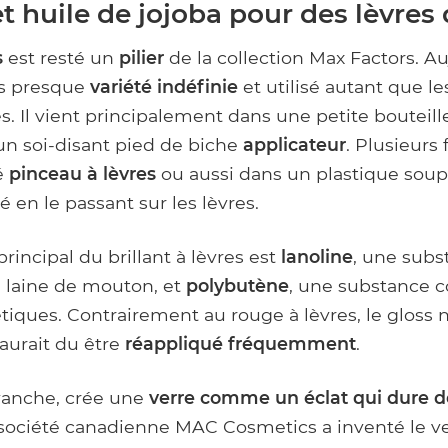
t huile de jojoba pour des lèvres
s
est resté un
pilier
de la collection Max Factors. Auj
ns presque
variété indéfinie
et utilisé autant que le
es. Il vient principalement dans une petite bouteille
un soi-disant pied de biche
applicateur
. Plusieurs f
é
pinceau à lèvres
ou aussi dans un plastique sou
é en le passant sur les lèvres.
incipal du brillant à lèvres est
lanoline
, une subs
a laine de mouton, et
polybutène
, une substance co
iques. Contrairement au rouge à lèvres, le gloss 
aurait du être
réappliqué fréquemment
.
evanche, crée une
verre comme un éclat qui dure d
 société canadienne MAC Cosmetics a inventé le ve