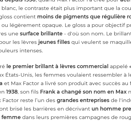
t blanc, le contraste était plus important que la co
 gloss contient
moins de pigments
que régulière
r
 ou légèrement opaque. Le gloss a pour objectif p
res une
surface brillante
- d'où son nom. Le brillant
pour les lèvres
jeunes filles
qui veulent se maquill
ouleurs intenses.
éré
le premier brillant à lèvres commercial
appelé
ux États-Unis, les femmes voulaient ressembler à 
a
et Max Factor a livré son produit avec succès au f
 en
1938
, son fils
Frank a changé son nom en Max
n
x Factor reste l’un des
grandes entreprises
de l'ind
 ont brisé les barrières en décrivant
un homme
pr
e femme
dans leurs premières campagnes de rouge