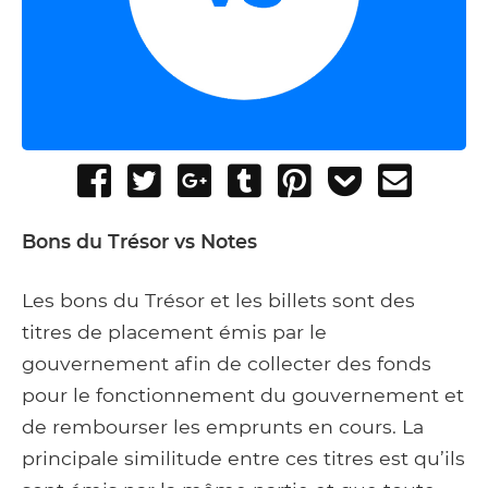
Share
Tweet
Share
Post
Pin
Add
Send
on
on
to
it
to
email
Facebook
Google+
Tumblr
Pocket
Bons du Trésor vs Notes
Les bons du Trésor et les billets sont des
titres de placement émis par le
gouvernement afin de collecter des fonds
pour le fonctionnement du gouvernement et
de rembourser les emprunts en cours. La
principale similitude entre ces titres est qu’ils