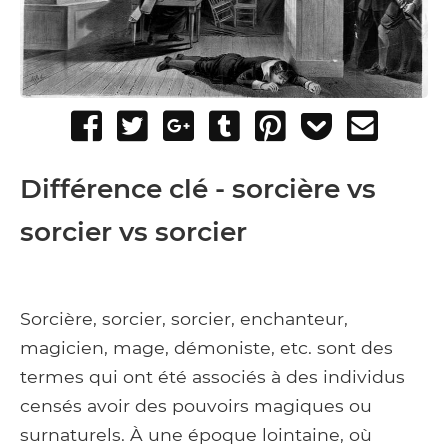
Share
Tweet
Share
Post
Pin
Add
Send
on
on
to
it
to
email
Facebook
Google+
Tumblr
Pocket
Différence clé - sorcière vs
sorcier vs sorcier
Sorcière, sorcier, sorcier, enchanteur,
magicien, mage, démoniste, etc. sont des
termes qui ont été associés à des individus
censés avoir des pouvoirs magiques ou
surnaturels. À une époque lointaine, où