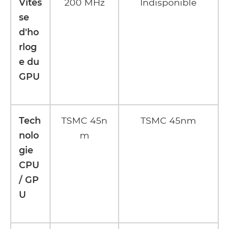
Vites
200 MHz
Indisponible
se
d'ho
rlog
e du
GPU
Tech
TSMC 45n
TSMC 45nm
nolo
m
gie
CPU
/ GP
U