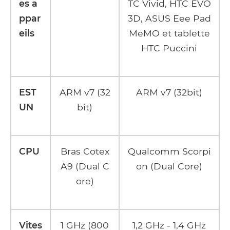
es a
TC Vivid, HTC EVO
ppar
3D, ASUS Eee Pad
eils
MeMO et tablette
HTC Puccini
EST
ARM v7 (32
ARM v7 (32bit)
UN
bit)
CPU
Bras Cotex
Qualcomm Scorpi
A9 (Dual C
on (Dual Core)
ore)
Vites
1 GHz (800
1,2 GHz - 1,4 GHz