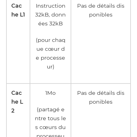
Cac
Instruction
Pas de détails dis
he L1
32kB, donn
ponibles
ées 32kB
(pour chaq
ue cœur d
e processe
ur)
Cac
1Mo
Pas de détails dis
he L
ponibles
(partagé e
2
ntre tous le
s cœurs du
processeu