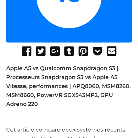
Share
Tweet
Share
Post
Pin
Add
Send
on
on
to
it
to
email
Facebook
Google+
Tumblr
Pocket
Apple A5 vs Qualcomm Snapdragon S3 |
Processeurs Snapdragon S3 vs Apple A5
Vitesse, performances | APQ8060, MSM8260,
MSM8660, PowerVR SGX543MP2, GPU
Adreno 220
Cet article compare deux systèmes récents