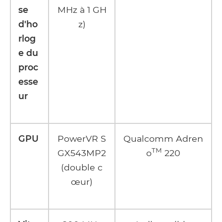
se
MHz à 1 GH
d'ho
z)
rlog
e du
proc
esse
ur
GPU
PowerVR S
Qualcomm Adren
TM
GX543MP2
o
220
(double c
œur)