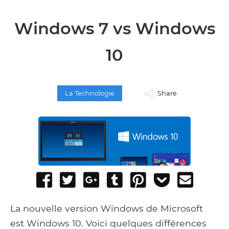
Windows 7 vs Windows
10
La Technologie
Share
Share
Tweet
Share
Post
Pin
Add
Send
on
on
to
it
to
email
Facebook
Google+
Tumblr
Pocket
La nouvelle version Windows de Microsoft
est Windows 10. Voici quelques différences