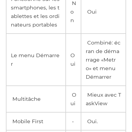
N
smartphones, les t
o
Oui
ablettes et les ordi
n
nateurs portables
Combiné: éc
ran de déma
Le menu Démarre
O
rrage «Metr
r
ui
o» et menu
Démarrer
O
Mieux avec T
Multitâche
ui
askView
Mobile First
-
Oui.