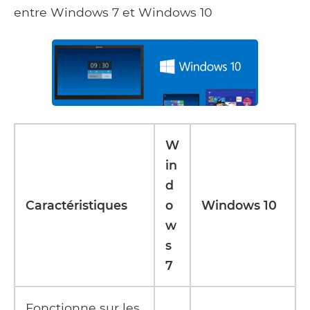
entre Windows 7 et Windows 10
W
in
d
Caractéristiques
o
Windows 10
w
s
7
Fonctionne sur les