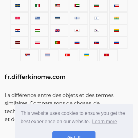
fr.differkinome.com
La différence entre des objets et des termes
similaires. Comparaisons de choses, de
technologies, de voitures, de termes, de personnes
This website uses cookies to ensure you get the
et de tout ce qui existe dans le monde.
best experience on our website.
Learn more
Got it!