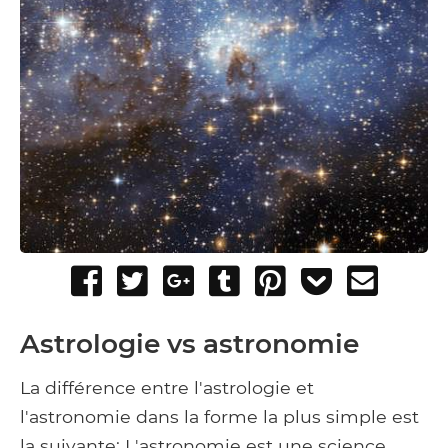
Share
Tweet
Share
Post
Pin
Add
Send
on
on
to
it
to
email
Facebook
Google+
Tumblr
Pocket
Astrologie vs astronomie
La différence entre l'astrologie et
l'astronomie dans la forme la plus simple est
la suivante: L'astronomie est une science