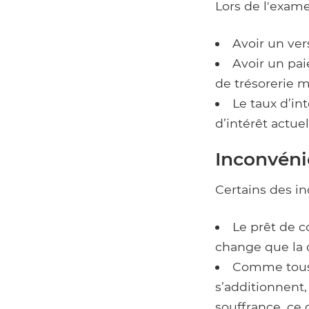
Lors de l'exam
Avoir un ver
Avoir un pai
de trésorerie m
Le taux d’in
d’intérêt actuel
Inconvéni
Certains des in
Le prêt de c
change que la 
Comme tous l
s’additionnent
souffrance, ce q