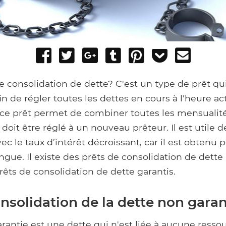
Share
Tweet
Share
Post
Pin
Add
Send
on
on
to
it
to
email
Facebook
Google+
Tumblr
Pocket
e consolidation de dette? C'est un type de prêt qu
in de régler toutes les dettes en cours à l'heure act
 ce prêt permet de combiner toutes les mensualit
doit être réglé à un nouveau prêteur. Il est utile d
ec le taux d’intérêt décroissant, car il est obtenu 
ngue. Il existe des prêts de consolidation de dette
rêts de consolidation de dette garantis.
nsolidation de la dette non garan
rantie est une dette qui n'est liée à aucune ress