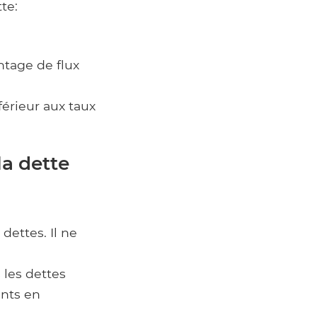
te:
ntage de flux
férieur aux taux
la dette
dettes. Il ne
 les dettes
nts en