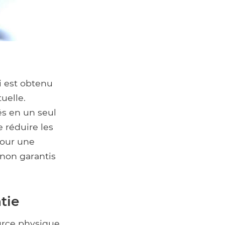
i est obtenu
uelle.
és en un seul
e réduire les
pour une
 non garantis
tie
ource physique