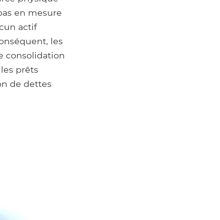
 pas en mesure
cun actif
conséquent, les
e consolidation
les prêts
ion de dettes