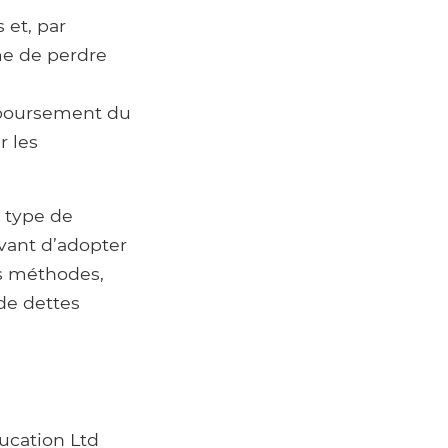
 et, par
me de perdre
mboursement du
r les
 type de
vant d’adopter
es méthodes,
 de dettes
ucation Ltd