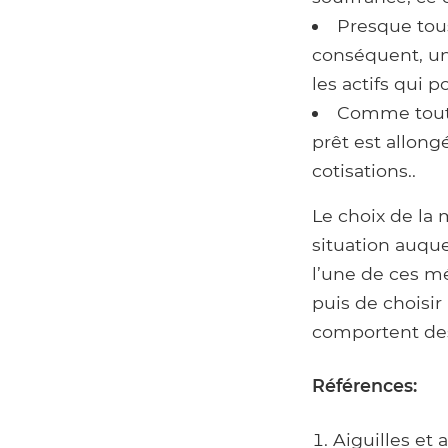
Presque tous
conséquent, un
les actifs qui p
Comme toute
prêt est allong
cotisations..
Le choix de la
situation auqu
l’une de ces mé
puis de choisir
comportent des
Références:
Aiguilles et a