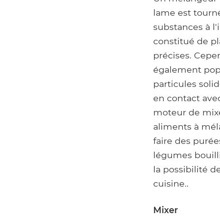
lame est tourné
substances à l'
constitué de p
précises. Cepen
également popu
particules soli
en contact ave
moteur de mixeu
aliments à méla
faire des purée
légumes bouill
la possibilité 
cuisine..
Mixer