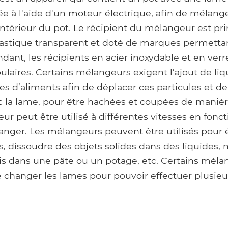
e à l'aide d'un moteur électrique, afin de mélange
intérieur du pot. Le récipient du mélangeur est p
lastique transparent et doté de marques permett
dant, les récipients en acier inoxydable et en verr
laires. Certains mélangeurs exigent l’ajout de liq
des d’aliments afin de déplacer ces particules et de 
c la lame, pour être hachées et coupées de maniè
r peut être utilisé à différentes vitesses en fonc
nger. Les mélangeurs peuvent être utilisés pour é
s, dissoudre des objets solides dans des liquides,
is dans une pâte ou un potage, etc. Certains méla
de changer les lames pour pouvoir effectuer plusie