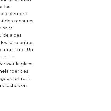
r les
rincipalement
ant des mesures
e sont
uide à des
les faire entrer
re uniforme. Un
tion des
craser la glace,
 mélanger des
ngeurs offrent
urs tâches en