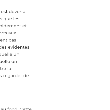
e est devenu
ls que les
apidement et
orts aux
vent pas
des évidentes
quelle un
quelle un
tre la
s regarder de
au fond. Cette