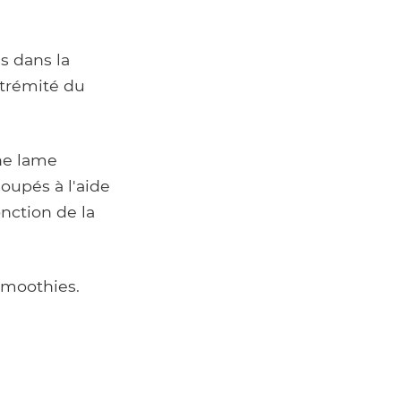
s dans la
xtrémité du
ne lame
coupés à l'aide
nction de la
 smoothies.