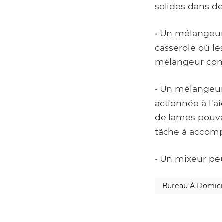
solides dans de
• Un mélangeur
casserole où le
mélangeur conti
• Un mélangeur
actionnée à l'a
de lames pouva
tâche à accompl
• Un mixeur peu
Bureau À Domici