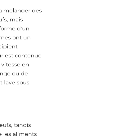
r à mélanger des
ufs, mais
 forme d'un
rnes ont un
cipient
ur est contenue
 vitesse en
ange ou de
t lavé sous
œufs, tandis
e les aliments