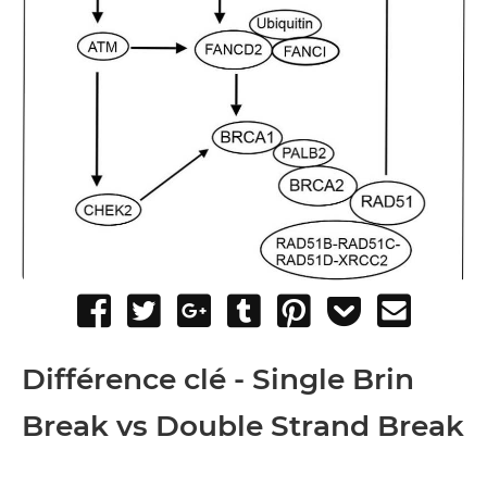
Share
Tweet
Share
Post
Pin
Add
Send
on
on
to
it
to
email
Facebook
Google+
Tumblr
Pocket
Différence clé - Single
Brin
Break vs Double Strand Break