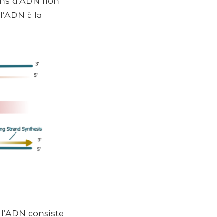
rins d'ADN non
l’ADN à la
 l'ADN consiste