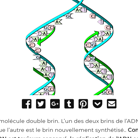
Share
Tweet
Share
Post
Pin
Add
Send
on
on
to
it
to
email
Facebook
Google+
Tumblr
Pocket
molécule double brin. L’un des deux brins de l’ADN
que l’autre est le brin nouvellement synthétisé..
Com