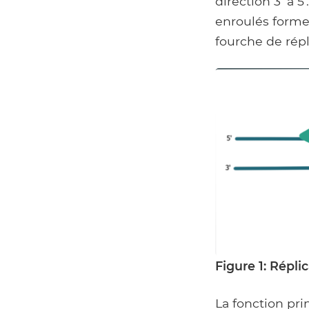
direction 3 'à 
enroulés formen
fourche de rép
Figure 1: Répli
La fonction pri