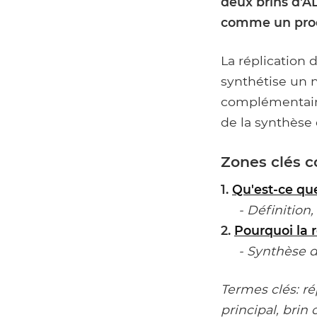
deux brins d'AD
comme un proc
La réplication 
synthétise un 
complémentaire
de la synthèse
Zones clés c
1.
Qu'est-ce que
- Définition, 
2.
Pourquoi la 
- Synthèse d'
Termes clés: rép
principal, brin 