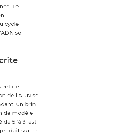
nce. Le
on
u cycle
l'ADN se
crite
vent de
ion de l'ADN se
ndant, un brin
rin de modèle
 de 5 'à 3' est
 produit sur ce