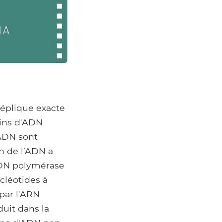
 réplique exacte
rins d'ADN
’ADN sont
n de l’ADN a
'ADN polymérase
ucléotides à
par l'ARN
uit dans la