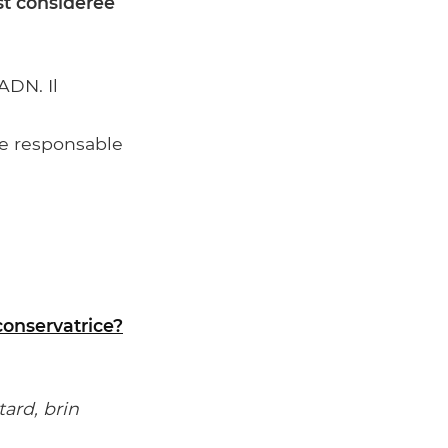
st considérée
ADN. Il
e responsable
conservatrice?
tard, brin