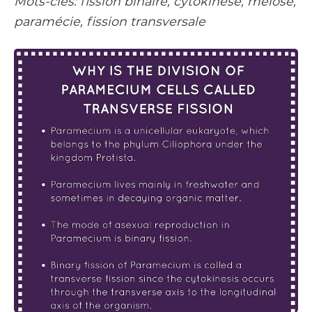
Mots-clés: fission binaire, cytokinèse, méiose,
paramécie, fission transversale