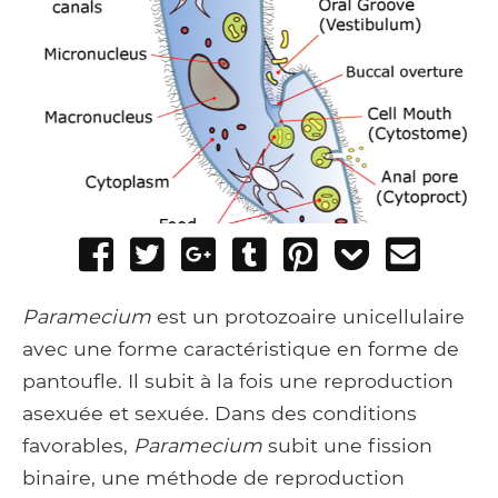
Share
Tweet
Share
Post
Pin
Add
Send
on
on
to
it
to
email
Facebook
Google+
Tumblr
Pocket
Paramecium
est un protozoaire unicellulaire
avec une forme caractéristique en forme de
pantoufle. Il subit à la fois une reproduction
asexuée et sexuée. Dans des conditions
favorables,
Paramecium
subit une fission
binaire, une méthode de reproduction