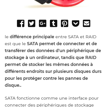
Share
Tweet
Share
Post
Pin
Add
Send
on
on
to
it
to
email
Facebook
Google+
Tumblr
Pocket
le
différence principale
entre SATA et RAID
est que le
SATA permet de connecter et de
transférer des données d'un périphérique de
stockage à un ordinateur, tandis que RAID
permet de stocker les mêmes données à
différents endroits sur plusieurs disques durs
pour les protéger contre les pannes de
disque..
SATA fonctionne comme une interface pour
connecter des périphériques de stockage